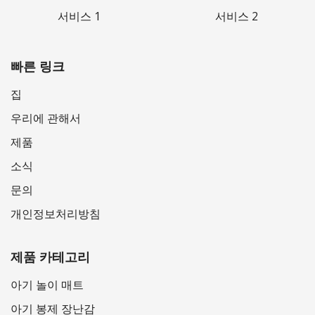
서비스 1
서비스 2
빠른 링크
집
우리에 관해서
제품
소식
문의
개인정보처리방침
제품 카테고리
아기 놀이 매트
아기 봉제 장난감