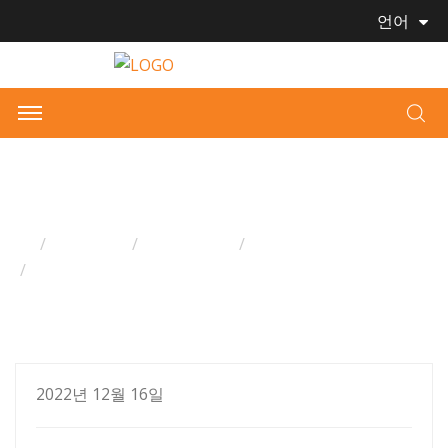
언어
소식
집
모든 기사
Bmckt 뉴스
산업 뉴스
봉제 장난감을 위한 ID 카드
2022년 12월 16일