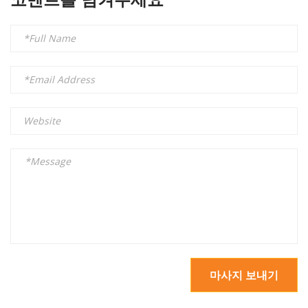
마사지 보내기