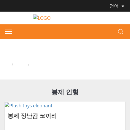
언어
봉제 인형
집
제품
봉제 인형
봉제 인형
봉제 장난감 코끼리