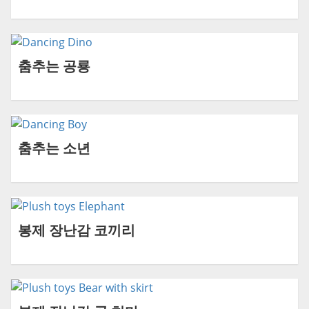
춤추는 공룡
춤추는 소년
봉제 장난감 코끼리