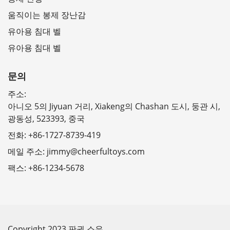
움직이는 봉제 장난감
유아용 침대 벨
유아용 침대 벨
문의
주소:
아니오 5의 Jiyuan 거리, Xiakeng의 Chashan 도시, 둥관 시,
광동성, 523393, 중국
전화:
+86-1727-8739-419
메일 주소:
jimmy@cheerfultoys.com
팩스:
+86-1234-5678
Copyright 2023 판권 소유.