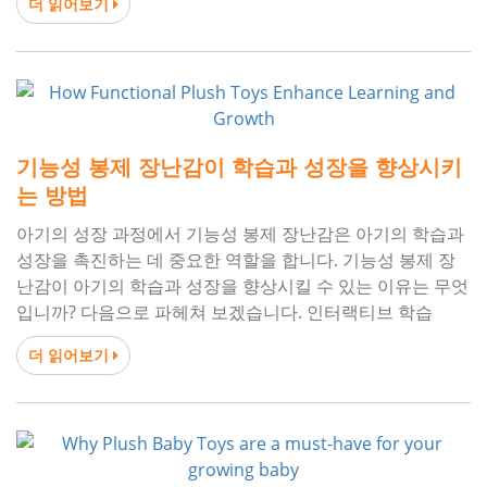
더 읽어보기
기능성 봉제 장난감이 학습과 성장을 향상시키
는 방법
아기의 성장 과정에서 기능성 봉제 장난감은 아기의 학습과
성장을 촉진하는 데 중요한 역할을 합니다. 기능성 봉제 장
난감이 아기의 학습과 성장을 향상시킬 수 있는 이유는 무엇
입니까? 다음으로 파헤쳐 보겠습니다. 인터랙티브 학습
더 읽어보기