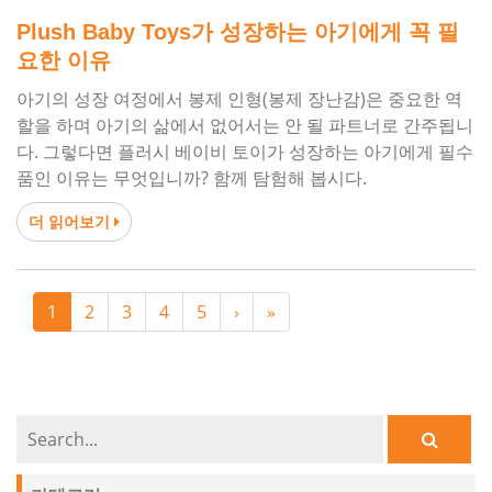
Plush Baby Toys가 성장하는 아기에게 꼭 필
요한 이유
아기의 성장 여정에서 봉제 인형(봉제 장난감)은 중요한 역
할을 하며 아기의 삶에서 없어서는 안 될 파트너로 간주됩니
다. 그렇다면 플러시 베이비 토이가 성장하는 아기에게 필수
품인 이유는 무엇입니까? 함께 탐험해 봅시다.
더 읽어보기
1
2
3
4
5
›
»