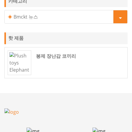
카테고리
Bmckt 뉴스
핫 제품
봉제 장난감 코끼리