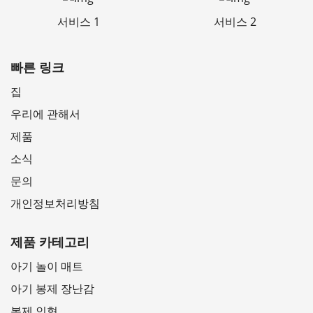
서비스 1
서비스 2
빠른 링크
집
우리에 관해서
제품
소식
문의
개인정보처리방침
제품 카테고리
아기 놀이 매트
아기 봉제 장난감
봉제 인형