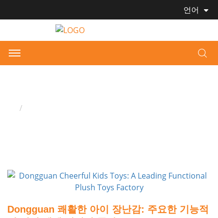
언어
모든 기사
집
Dongguan 쾌활한 아이 장난감: 주요한 기능적