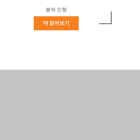
봉제 인형
더 읽어보기