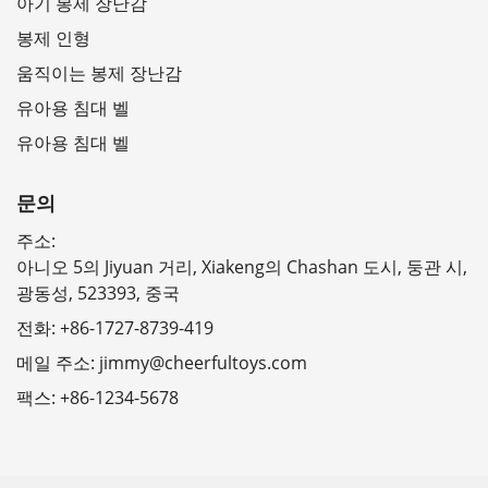
아기 봉제 장난감
봉제 인형
움직이는 봉제 장난감
유아용 침대 벨
유아용 침대 벨
문의
주소:
아니오 5의 Jiyuan 거리, Xiakeng의 Chashan 도시, 둥관 시,
광동성, 523393, 중국
전화:
+86-1727-8739-419
메일 주소:
jimmy@cheerfultoys.com
팩스:
+86-1234-5678