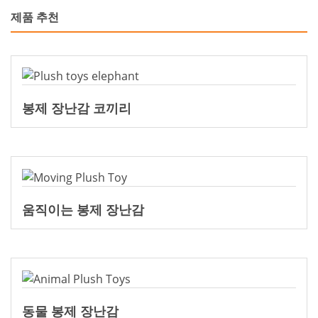
제품 추천
봉제 장난감 코끼리
움직이는 봉제 장난감
동물 봉제 장난감