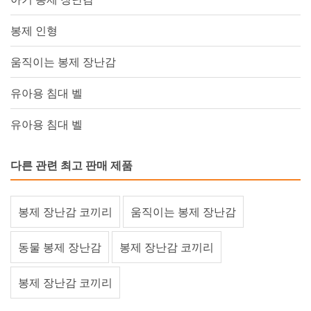
봉제 인형
움직이는 봉제 장난감
유아용 침대 벨
유아용 침대 벨
다른 관련 최고 판매 제품
봉제 장난감 코끼리
움직이는 봉제 장난감
동물 봉제 장난감
봉제 장난감 코끼리
봉제 장난감 코끼리