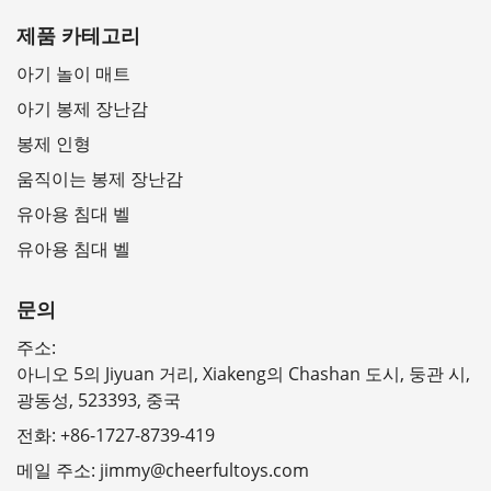
제품 카테고리
아기 놀이 매트
아기 봉제 장난감
봉제 인형
움직이는 봉제 장난감
유아용 침대 벨
유아용 침대 벨
문의
주소:
아니오 5의 Jiyuan 거리, Xiakeng의 Chashan 도시, 둥관 시,
광동성, 523393, 중국
전화:
+86-1727-8739-419
메일 주소:
jimmy@cheerfultoys.com