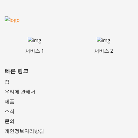
서비스 1
서비스 2
빠른 링크
집
우리에 관해서
제품
소식
문의
개인정보처리방침