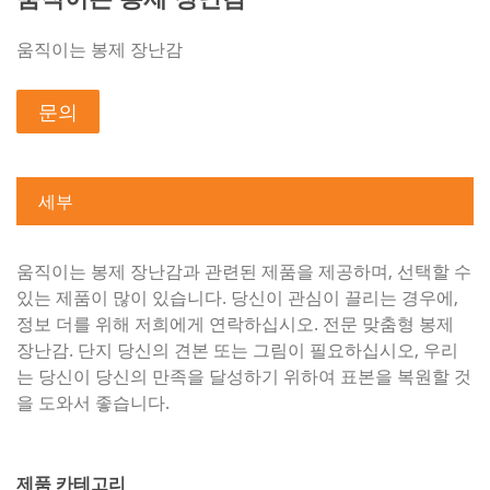
움직이는 봉제 장난감
문의
세부
움직이는 봉제 장난감과 관련된 제품을 제공하며, 선택할 수
있는 제품이 많이 있습니다. 당신이 관심이 끌리는 경우에,
정보 더를 위해 저희에게 연락하십시오. 전문 맞춤형 봉제
장난감. 단지 당신의 견본 또는 그림이 필요하십시오, 우리
는 당신이 당신의 만족을 달성하기 위하여 표본을 복원할 것
을 도와서 좋습니다.
제품 카테고리